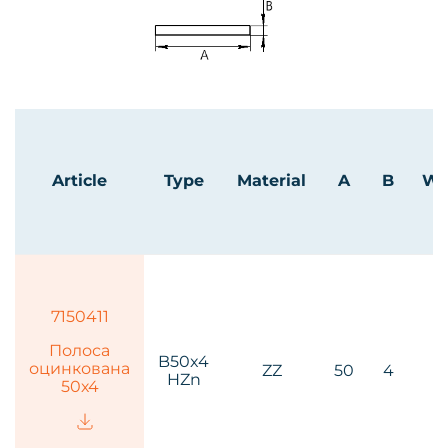
Article
Type
Material
A
B
We
7150411
Полоса
B50x4
оцинкована
ZZ
50
4
HZn
k
50х4