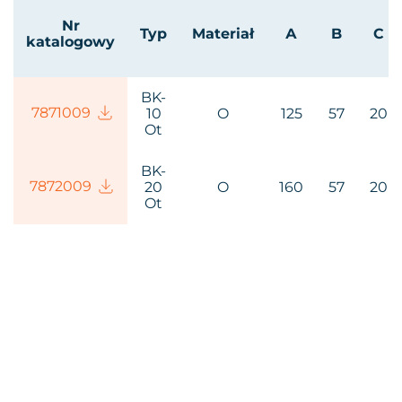
Nr
Typ
Materiał
А
B
C
katalogowy
BK-
7871009
10
O
125
57
20
Ot
BK-
7872009
20
O
160
57
20
Ot