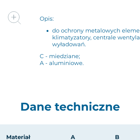
Opis:
do ochrony metalowych element
klimatyzatory, centrale wentyl
wyładowań.
C - miedziane;
А - aluminiowe.
Dane techniczne
Materiał
А
B