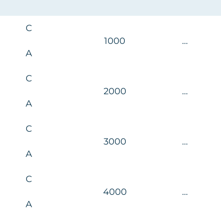
C
1000
…
A
C
2000
…
A
C
3000
…
A
C
4000
…
A