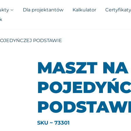
ukty
Dla projektantów
Kalkulator
Certyfikat
k
POJEDYŃCZEJ PODSTAWIE
MASZT NA
POJEDYŃC
PODSTAW
SKU ~ 73301