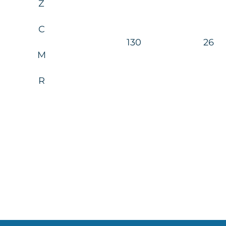
Z
C
130
26
M
R