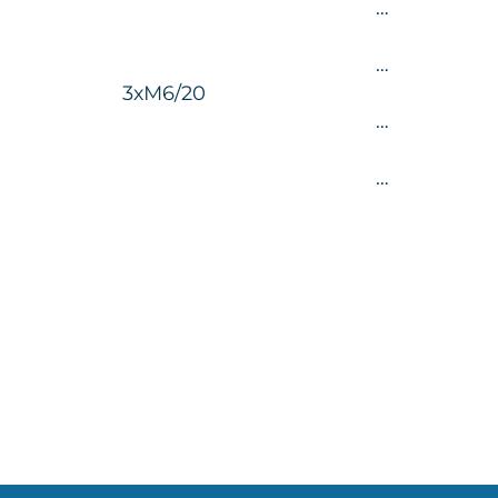
…
…
3хМ6/20
…
…