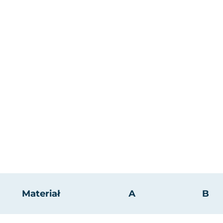
Materiał
А
B