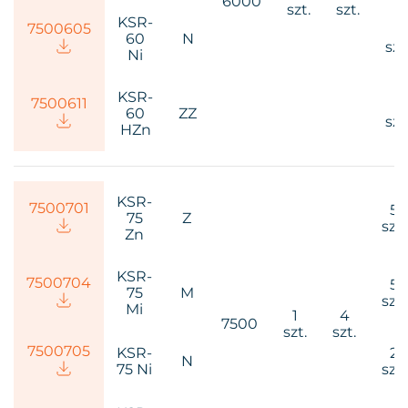
6000
szt.
szt.
KSR-
75006
05
1
60
N
szt
Ni
KSR-
75006
11
1
60
ZZ
szt
HZn
KSR-
75007
01
5
75
Z
szt.
Zn
KSR-
75007
04
5
75
M
szt.
Mi
1
4
7500
szt.
szt.
75007
05
KSR-
2
N
75 Ni
szt.