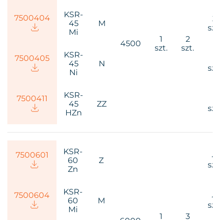
KSR-
75004
04
3
45
M
szt
Mi
1
2
4500
szt.
szt.
KSR-
75004
05
1
45
N
szt
Ni
KSR-
75004
11
1
45
ZZ
szt
HZn
KSR-
75006
01
4
60
Z
szt
Zn
KSR-
75006
04
4
60
M
szt
Mi
1
3