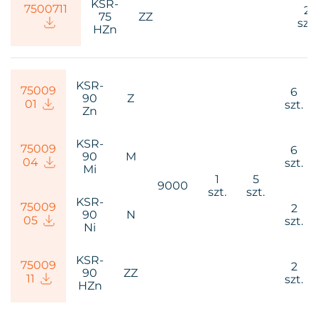
KSR-
75007
11
2
75
ZZ
szt.
HZn
KSR-
75009
6
90
Z
01
szt.
Zn
KSR-
75009
6
90
M
04
szt.
Mi
1
5
9000
szt.
szt.
KSR-
75009
2
90
N
05
szt.
Ni
KSR-
75009
2
90
ZZ
11
szt.
HZn