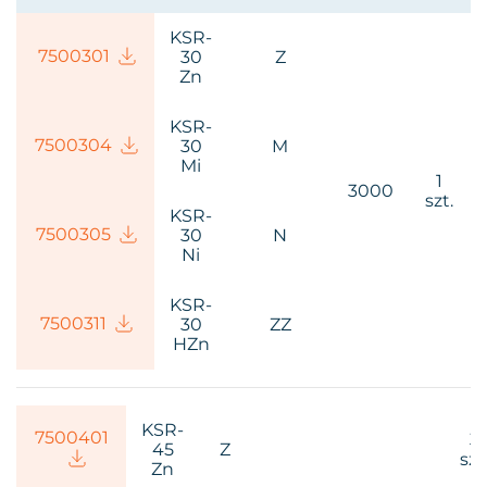
KSR-
75003
01
30
Z
Zn
KSR-
75003
04
30
M
Mi
1
3000
szt.
KSR-
75003
05
30
N
Ni
KSR-
75003
11
30
ZZ
HZn
KSR-
75004
01
3
45
Z
szt
Zn