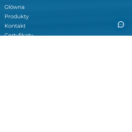
Główna
Produkty
Kontakt
Certyfikaty
Dla projektantów
Kalkulator
Kontakt
51-501, Wrocław, ul. Monopolowa 6
+48 (536) 18-10-71
eneluaoffice@gmail.com
Rozkład pracy