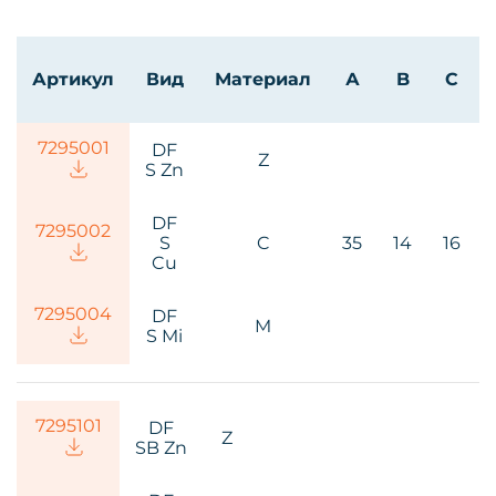
Артикул
Вид
Материал
А
B
C
72950
01
DF
Z
S
Zn
DF
72950
02
S
C
35
14
16
Cu
72950
04
DF
M
S Mi
72951
01
DF
Z
SB
Zn