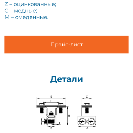
Z – оцинкованные;
C – медные;
М – омеденные.
Прайс-лист
Детали