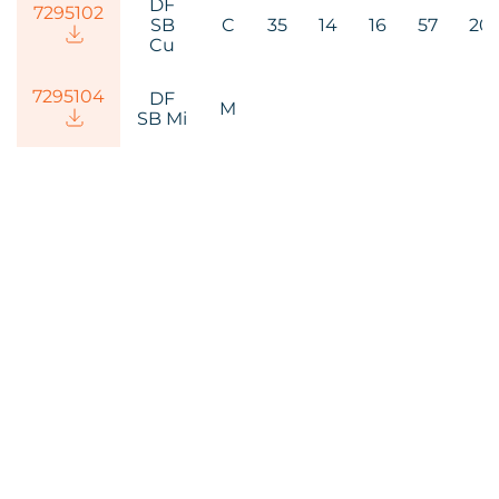
DF
72951
02
SB
C
35
14
16
57
20
Cu
72951
04
DF
M
SB Mi