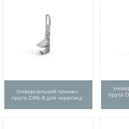
Уніве
Універсальний тримач
прута D
прута DR6-8 для черепиці