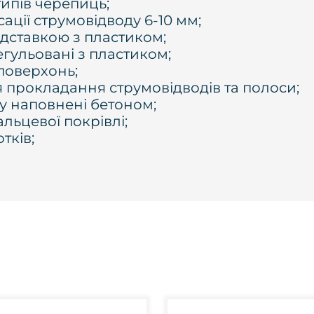
типів черепиць;
ації струмовідводу 6-10 мм;
підставкою з пластиком
;
егульовані з пластиком;
 поверхонь;
 прокладання струмовідводів та полоси;
у наповнені бетоном;
льцевої покрівлі;
тків;