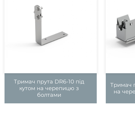
Тримач прута DR6-10 під
Тримач п
кутом на черепицю з
на чер
болтами