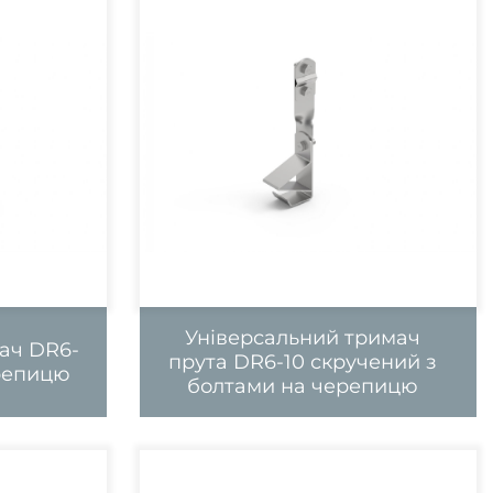
Універсальний тримач
ач DR6-
прута DR6-10 скручений з
ерепицю
болтами на черепицю