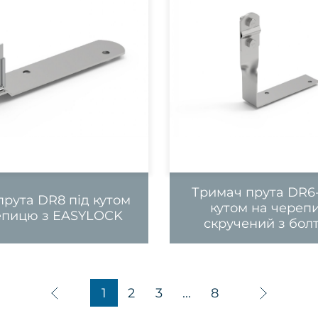
Тримач прута DR6-
рута DR8 під кутом
кутом на череп
епицю з EASYLOCK
скручений з бол
1
2
3
...
8