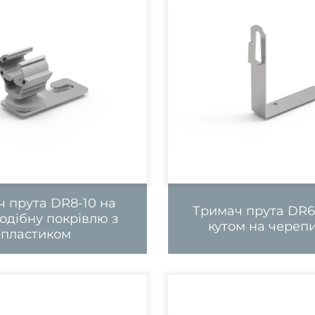
 прута DR8-10 на
Тримач прута DR6
одібну покрівлю з
кутом на череп
пластиком