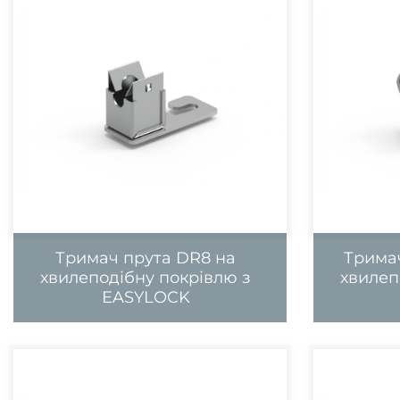
Тримач прута DR8 на
Тримач
хвилеподібну покрівлю з
хвилеп
EASYLOCK