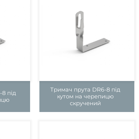
Тримач прута DR6-8 під
-8 під
кутом на черепицю
ицю
скручений