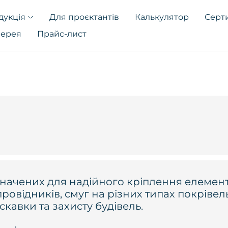
дукція
Для проєктантів
Калькулятор
Серт
лерея
Прайс-лист
ачених для надійного кріплення елементі
овідників, смуг на різних типах покрівель
кавки та захисту будівель.