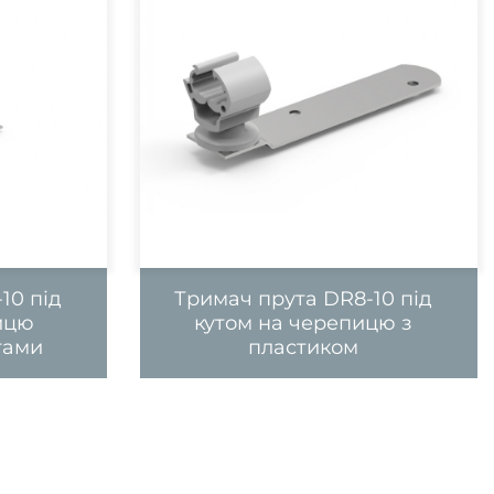
10 під
Тримач прута DR8-10 під
ицю
кутом на черепицю з
тами
пластиком