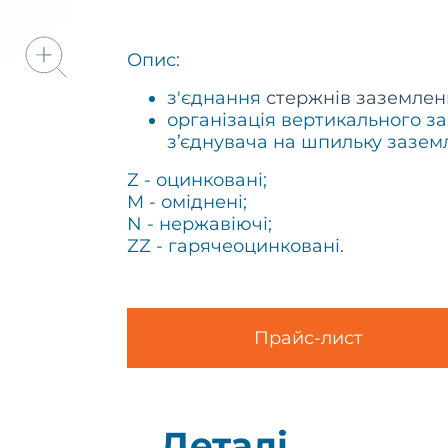
Опис:
з'єднання
стержнів заземлен
організація вертикального 
з’єднувача на
шпильку заземле
Z - оцинковані;
M - оміднені;
N - нержавіючі;
ZZ - гарячеоцинковані.
Прайс-лист
Деталі