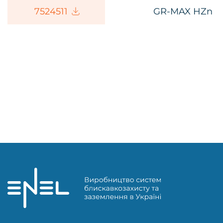
75245
11
GR-MAX HZn