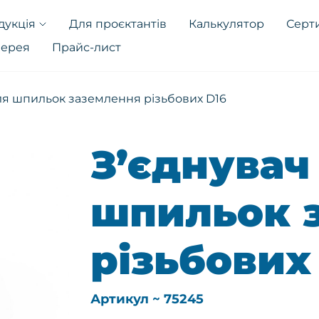
дукція
Для проєктантів
Калькулятор
Серт
лерея
Прайс-лист
ля шпильок заземлення різьбових D16
З’єднувач
шпильок 
різьбових
Артикул ~ 75245