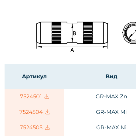
Артикул
Вид
75245
01
GR-MAX
Zn
75245
04
GR-MAX Mi
75245
05
GR-MAX Ni