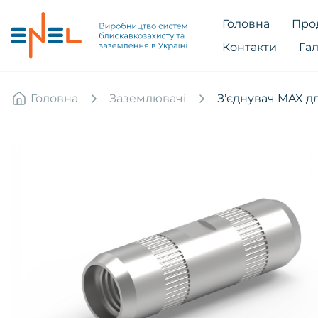
Головна
Про
Контакти
Га
Головна
Заземлювачі
З’єднувач MAX д