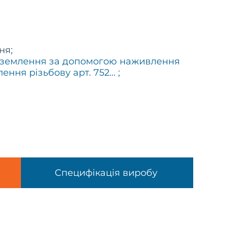
ня
;
заземлення за допомогою наживлення
ння різьбову арт. 752...
;
Специфікація виробу