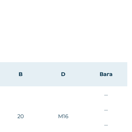
B
D
Вага
…
…
20
M16
…