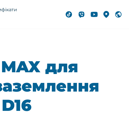
ифікати
 MAX для
заземлення
 D16