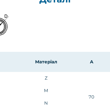
Матеріал
А
Z
M
70
N